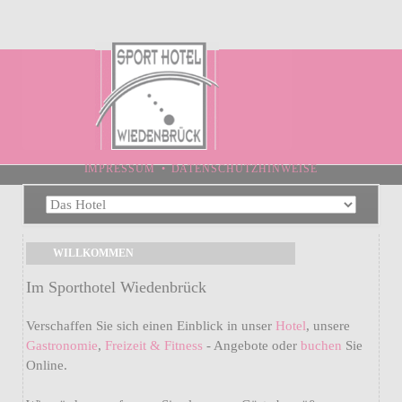
NAVIGATION
IMPRESSUM
DATENSCHUTZHINWEISE
ÜBERSPRINGEN
Navigation
überspringen
WILLKOMMEN
Im Sporthotel Wiedenbrück
Verschaffen Sie sich einen Einblick in unser
Hotel
, unsere
Gastronomie
,
Freizeit & Fitness
- Angebote oder
buchen
Sie
Online.